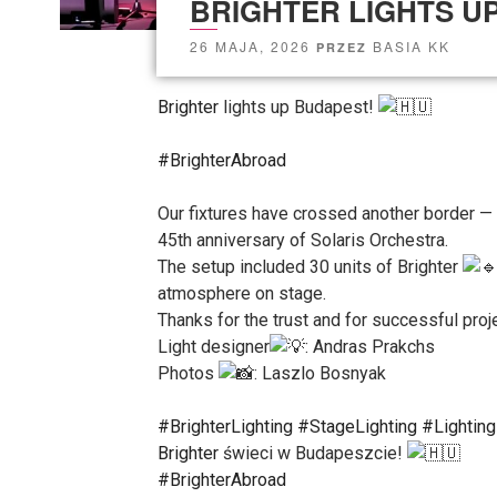
BRIGHTER LIGHTS U
26 MAJA, 2026
BASIA KK
PRZEZ
Brighter
lights up Budapest!
#BrighterAbroad
Our fixtures have crossed another border — 
45th anniversary of Solaris Orchestra.
The setup included 30 units of Brighter
atmosphere on stage.
Thanks for the trust and for successful pro
Light designer
: Andras Prakchs
Photos
: Laszlo Bosnyak
#BrighterLighting
#StageLighting
#Lightin
Brighter
świeci w Budapeszcie!
#BrighterAbroad