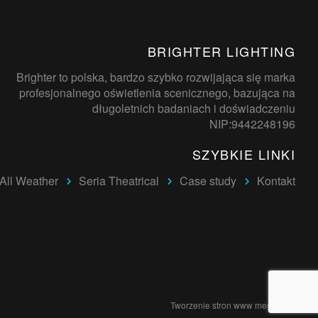
BRIGHTER LIGHTING
Brighter to polska, bardzo szybko rozwijająca się marka
profesjonalnego oświetlenia scenicznego, bazująca na
długoletnich badaniach i doświadczeniu
NIP:9442248196
SZYBKIE LINKI
 All Weather
Seria Theatrical
Case study
Kontakt
Tworzenie stron www
megaweb.pl