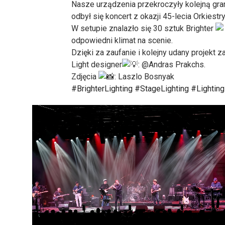
Nasze urządzenia przekroczyły kolejną gra
odbył się koncert z okazji 45-lecia Orkiestry
W setupie znalazło się 30 sztuk Brighter
odpowiedni klimat na scenie.
Dzięki za zaufanie i kolejny udany projekt z
Light designer
: @Andras Prakchs.
Zdjęcia
: Laszlo Bosnyak
#BrighterLighting
#StageLighting
#Lightin