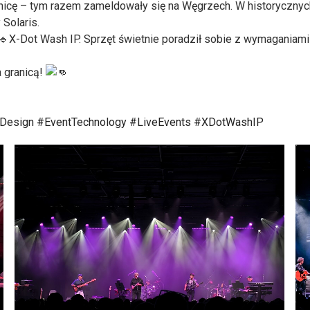
nicę – tym razem zameldowały się na Węgrzech. W historycznyc
 Solaris.
X-Dot Wash IP. Sprzęt świetnie poradził sobie z wymaganiami 
a granicą!
gDesign
#EventTechnology
#LiveEvents
#XDotWashIP