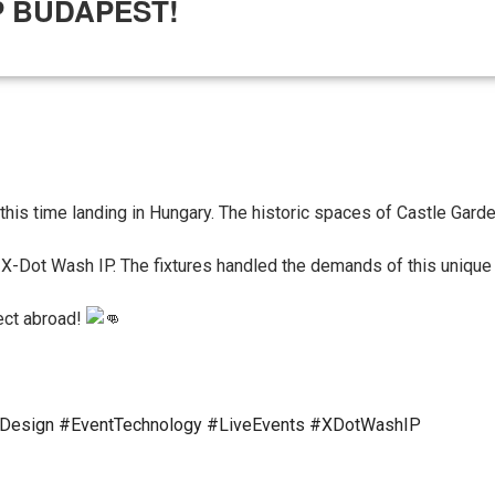
P BUDAPEST!
this time landing in Hungary. The historic spaces of Castle Gard
X-Dot Wash IP. The fixtures handled the demands of this unique 
ject abroad!
gDesign
#EventTechnology
#LiveEvents
#XDotWashIP