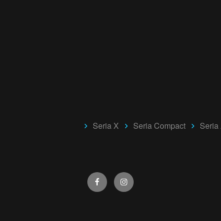
Seria X
Seria Compact
Seria